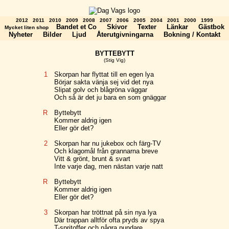
2012
2011
2010
2009
2008
2007
2006
2005
2004
2001
2000
1999
Bandet et Co
Skivor
Texter
Länkar
Gästbok
Mycket liten shop
Nyheter
Bilder
Ljud
Återutgivningarna
Bokning / Kontakt
BYTTEBYTT
(Stig Vig)
1
Skorpan har flyttat till en egen lya
Börjar sakta vänja sej vid det nya
Slipat golv och blågröna väggar
Och så är det ju bara en som gnäggar
R
Byttebytt
Kommer aldrig igen
Eller gör det?
2
Skorpan har nu jukebox och färg-TV
Och klagomål från grannarna breve
Vitt & grönt, brunt & svart
Inte varje dag, men nästan varje natt
R
Byttebytt
Kommer aldrig igen
Eller gör det?
3
Skorpan har tröttnat på sin nya lya
Där trappan alltför ofta pryds av spya
T-spritoffer och några pundare