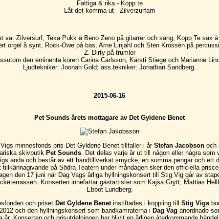
Fattiga & rika - Kopp te
Låt det komma ut - Zilverzurfarn
t va: Zilversurf, Teka Pukk å Beno Zeno på gitarrer och sång, Kopp Te sax å
t orgel å synt, Rock-Owe på bas, Arne Linjahl och Sten Krossén på percuss
Z. Dirty på trumlor
ssutom den eminenta kören Carina Carlsson, Kärsti Stiege och Marianne Lin
Ljudtekniker: Joonah Gold; ass.tekniker: Jonathan Sandberg.
2015-06-16
Pet Sounds årets mottagare av Det Gyldene Benet
 Vigs minnesfonds pris Det Gyldene Benet tillfaller i år
Stefan Jacobson
och 
ariska skivbutik
Pet Sounds
. Det delas varje år ut till någon eller några som 
igs anda och består av ett handtillverkat smycke, en summa pengar och ett 
tt tillkännagivande på Södra Teatern under måndagen sker den officiella prisc
gen den 17 juni när Dag Vags årliga hyllningskonsert till Stig Vig går av stap
keterrassen. Konserten innefattar gästartister som Kajsa Grytt, Mattias Hell
Ebbot Lundberg.
sfonden och priset
Det Gyldene Benet
instiftades i koppling till
Stig Vigs
bor
 2012 och den hyllningskonsert som bandkamraterna i
Dag Vag
anordnade s
år. Konserten och prisutdelningen har blivit en årligen återkommande hände