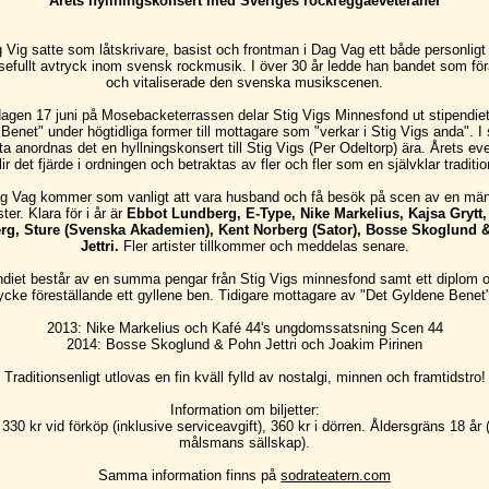
Årets hyllningskonsert med Sveriges rockreggaeveteraner
g Vig satte som låtskrivare, basist och frontman i Dag Vag ett både personligt
sefullt avtryck inom svensk rockmusik. I över 30 år ledde han bandet som fö
och vitaliserade den svenska musikscenen.
agen 17 juni på Mosebacketerrassen delar Stig Vigs Minnesfond ut stipendiet
Benet" under högtidliga former till mottagare som "verkar i Stig Vigs anda". 
a anordnas det en hyllningskonsert till Stig Vigs (Per Odeltorp) ära. Årets 
lir det fjärde i ordningen och betraktas av fler och fler som en självklar traditio
g Vag kommer som vanligt att vara husband och få besök på scen av en mä
ster. Klara för i år är
Ebbot Lundberg, E-Type, Nike Markelius, Kajsa Grytt,
erg, Sture (Svenska Akademien), Kent Norberg (Sator), Bosse Skoglund 
Jettri.
Fler artister tillkommer och meddelas senare.
ndiet består av en summa pengar från Stig Vigs minnesfond samt ett diplom o
cke föreställande ett gyllene ben. Tidigare mottagare av "Det Gyldene Benet"
2013: Nike Markelius och Kafé 44's ungdomssatsning Scen 44
2014: Bosse Skoglund & Pohn Jettri och Joakim Pirinen
Traditionsenligt utlovas en fin kväll fylld av nostalgi, minnen och framtidstro!
Information om biljetter:
 330 kr vid förköp (inklusive serviceavgift), 360 kr i dörren. Åldersgräns 18 år (
målsmans sällskap).
Samma information finns på
sodrateatern.com