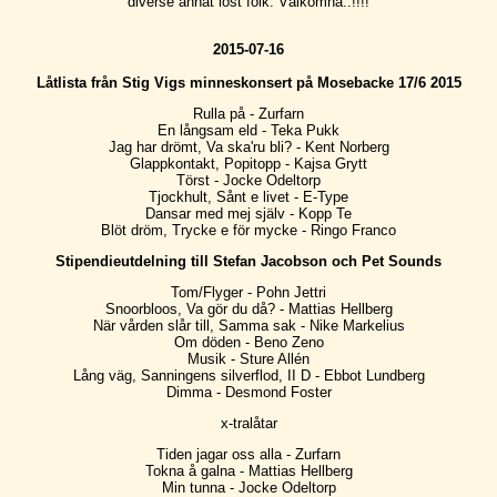
diverse annat löst folk. Välkomna..!!!!
2015-07-16
Låtlista från Stig Vigs minneskonsert på Mosebacke 17/6 2015
Rulla på - Zurfarn
En långsam eld - Teka Pukk
Jag har drömt, Va ska'ru bli? - Kent Norberg
Glappkontakt, Popitopp - Kajsa Grytt
Törst - Jocke Odeltorp
Tjockhult, Sånt e livet - E-Type
Dansar med mej själv - Kopp Te
Blöt dröm, Trycke e för mycke - Ringo Franco
Stipendieutdelning till Stefan Jacobson och Pet Sounds
Tom/Flyger - Pohn Jettri
Snoorbloos, Va gör du då? - Mattias Hellberg
När vården slår till, Samma sak - Nike Markelius
Om döden - Beno Zeno
Musik - Sture Allén
Lång väg, Sanningens silverflod, II D - Ebbot Lundberg
Dimma - Desmond Foster
x-tralåtar
Tiden jagar oss alla - Zurfarn
Tokna å galna - Mattias Hellberg
Min tunna - Jocke Odeltorp