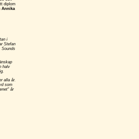
tt diplom
n
Annika
an i
ar Stefan
s Sounds
vänskap
n halv
ig.
 alla år.
tyd som
enet" år