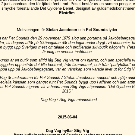
7 juni anordnas den för fjärde året i rad. Priset består av en summa pengar, e
t smycke föreställande Det Gyldene Benet, designat av guldsmedskonstnäre
Ekström
.
Motiveringen för
Stefan Jacobson
och
Pet Sounds
lyder:
n när Pet Sounds den 29 november 1979 slog upp portarna på Jakobsbergsgat
m, till dagens affär på Skånegatan där den legat under drygt två decennier, h
n byggt upp Sveriges mest omtalade och profilerade skivbutik någonsin. Pet
är idag en svensk institution.
unds är en butik som alltid låg Stig Vig varmt om hjärtat, och den speciella 
yggdes upp inifrån det lilla kontoret, från fikarummet, och från "partyhålan" e
appa upp på Jakobsbergsgatan, var en vänskap som varade livet ut för Stig V
 Vag är tacksamma för Pet Sounds / Stefan Jacobsons support och hjälp under
eciella känslan som gänget runt Pet Sounds byggt upp i affären och den atti
varit Pet Sounds signum vill vi hedra med Stig Vigs stipendium "Det Gyldene B
2015."
- Dag Vag / Stig Vigs minnesfond
2015-06-04
Dag Vag hyllar Stig Vig