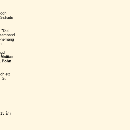
 och
rändrade
 "Det
I samband
evenemang
n.
ngd
 Mattias
& Pohn
ch ett
 är:
13 år i