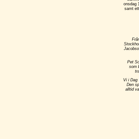
onsdag 1
samt et
Frå
Stockhol
Jacobso
Pet So
som b
tr
Vi i Dag
Den sp
alltid 