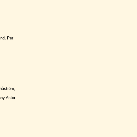
nd, Per
Thåström,
ny Astor