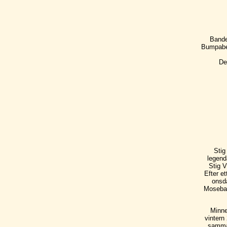
Bande
Bumpaber
De
Stig
legend
Stig V
Efter e
onsda
Mosebac
Minne
vintern
samma 