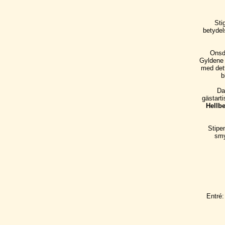
Sti
betydel
Onsd
Gyldene 
med dett
b
Da
gästarti
Hellb
Stipe
smy
Entré: