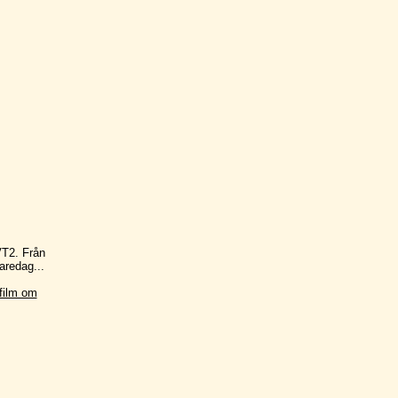
VT2. Från
aredag...
 film om