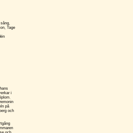
 sång,
ion, Tage
dén
hans
verkar i
diplom.
eremonin
eln på
berg och
tgång
ommaren
lse och