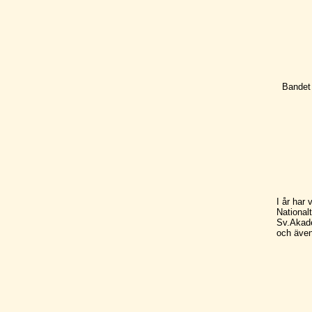
Bandet
I år har
National
Sv.Akade
och äve