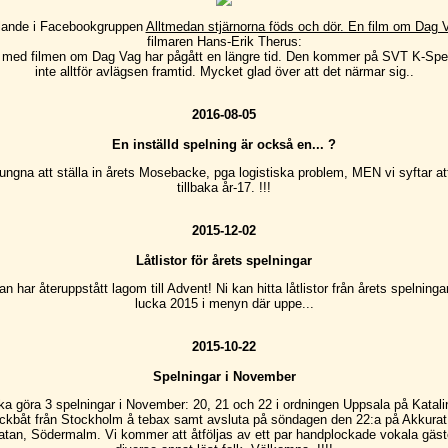
ande i Facebookgruppen
Alltmedan stjärnorna föds och dör. En film om Dag 
filmaren Hans-Erik Therus:
 med filmen om Dag Vag har pågått en längre tid. Den kommer på SVT K-Spec
inte alltför avlägsen framtid. Mycket glad över att det närmar sig..
2016-08-05
En inställd spelning är också en... ?
vungna att ställa in årets Mosebacke, pga logistiska problem, MEN vi syftar 
tillbaka år-17. !!!
2015-12-02
Låtlistor för årets spelningar
an har återuppstått lagom till Advent! Ni kan hitta låtlistor från årets spelninga
lucka 2015 i menyn där uppe...
2015-10-22
Spelningar i November
ka göra 3 spelningar i November: 20, 21 och 22 i ordningen Uppsala på Katali
ckbåt från Stockholm å tebax samt avsluta på söndagen den 22:a på Akkurat
tan, Södermalm. Vi kommer att åtföljas av ett par handplockade vokala gäs