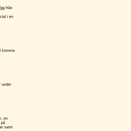
Vag
från
ial i en
att komma
r under
n, en
 på
ter samt