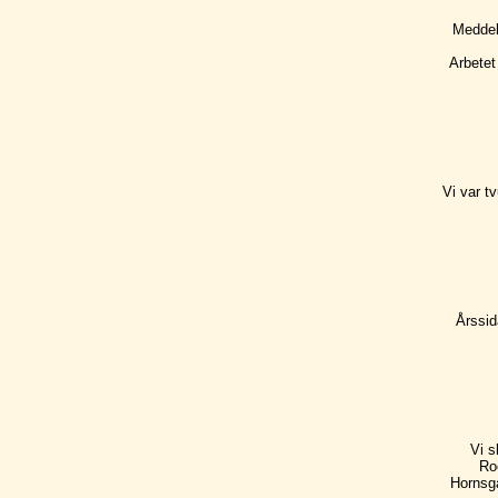
Meddel
Arbetet
Vi var t
Årssid
Vi s
Ro
Hornsga