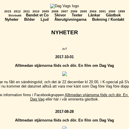
2015
2012
2011
2010
2009
2008
2007
2006
2005
2004
2001
2000
1999
Bandet et Co
Skivor
Texter
Länkar
Gästbok
Skivbutik
Nyheter
Bilder
Ljud
Återutgivningarna
Bokning / Kontakt
NYHETER
dvT
2017-10-01
Alltmedan stjärnorna föds och dör. En film om Dag Vag
ar nu fått en sändningstid, och det är 22 december kl 20.00, i K-special på S
nu kommer det datumet alltså att vara mer känt som Dag före Vag före dopp
e information finns i Facebookgruppen
Alltmedan stjärnorna föds och dör. En
Dag Vag
eller här i vår eminenta gästbok.
2017-08-28
Alltmedan stjärnorna föds och dör. En film om Dag Vag