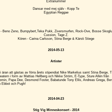
Extranummer
Dansar med mej själv - Kopp Te
Egyptian Reggae
 - Beno Zeno, Bumpybert,Teka Pukk, Ziversmurfen, Rock-Ove, Bosse Skoglu
Cussion, Tage Z.
Kören - Carina Carlsson, Stina Berge & Kärsti Stiege
2014-05-13
Artister
 vi äran att gästas av förra årets stipendiat Nike Markelius samt Stina Berge, 
teatern i form av Mattias Hellberg och Nikke Ström, E-Type, Sture Allén från
min, Papa Dee, Desmond Foster, Babatunde Tony Ellis, Andreas Grega, Ben
n Ebbot och Pugh!
2014-04-23
Stig Vig Minneskonsert - 2014