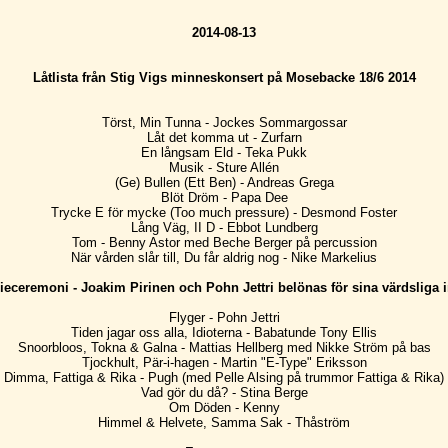
2014-08-13
Låtlista från Stig Vigs minneskonsert på Mosebacke 18/6 2014
Törst, Min Tunna - Jockes Sommargossar
Låt det komma ut - Zurfarn
En långsam Eld - Teka Pukk
Musik - Sture Allén
(Ge) Bullen (Ett Ben) - Andreas Grega
Blöt Dröm - Papa Dee
Trycke E för mycke (Too much pressure) - Desmond Foster
Lång Väg, II D - Ebbot Lundberg
Tom - Benny Astor med Beche Berger på percussion
När vården slår till, Du får aldrig nog - Nike Markelius
ieceremoni - Joakim Pirinen och Pohn Jettri belönas för sina värdsliga i
Flyger - Pohn Jettri
Tiden jagar oss alla, Idioterna - Babatunde Tony Ellis
Snoorbloos, Tokna & Galna - Mattias Hellberg med Nikke Ström på bas
Tjockhult, Pär-i-hagen - Martin "E-Type" Eriksson
Dimma, Fattiga & Rika - Pugh (med Pelle Alsing på trummor Fattiga & Rika)
Vad gör du då? - Stina Berge
Om Döden - Kenny
Himmel & Helvete, Samma Sak - Thåström